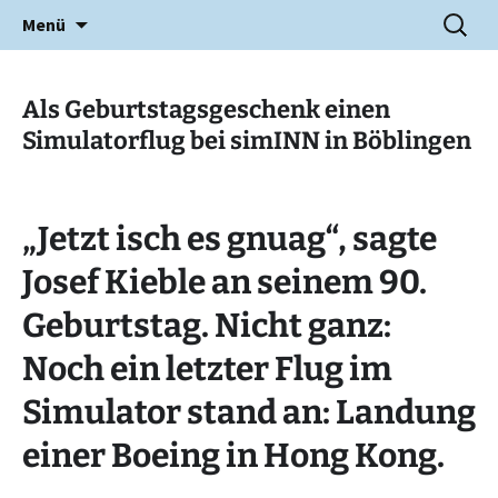
Zum
SUCHE
Fliegergruppe Leutkirch e.V.
Menü
Inhalt
NACH:
springen
Als Geburtstagsgeschenk einen
Simulatorflug bei simINN in Böblingen
„Jetzt isch es gnuag“, sagte
Josef Kieble an seinem 90.
Geburtstag. Nicht ganz:
Noch ein letzter Flug im
Simulator stand an: L
andung
einer Boeing in Hong Kong.