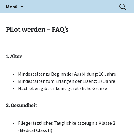
Zum
SUCHE
Fliegergruppe Leutkirch e.V.
Menü
Inhalt
NACH:
springen
Pilot werden – FAQ’s
1. Alter
Mindestalter zu Beginn der Ausbildung: 16 Jahre
Mindestalter zum Erlangen der Lizenz: 17 Jahre
Nach oben gibt es keine gesetzliche Grenze
2. Gesundheit
Fliegerärztliches Tauglichkeitszeugnis Klasse 2
(Medical Class II)